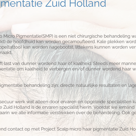
gmentatie Zuid Holland
 Micro Pigmentatie(SMP) is een niet chirurgische behandeling w
nkt) de hoofdhuid kan worden gecamoufleerd. Kale plekken wor
toppeltattoo) kan worden nagebootst, littekens kunnen worden ve
maakt.
eeft last van dunner wordend haar of kaalheid. Steeds meer man
entatie om kaalheid te verbergen en/of dunner wordend haar w
mentatie behandeling zijn; directe natuurlijke resultaten en lag
 secuur werk wat alleen door ervaren en opgeleide specialisten 
ie Zuid Holland is de ervaren specialist hierin. Voordat we iem
waarin we alle informatie verstrekken over de behandeling. Ook g
end contact op met Project Scalp micro haar pigmentatie Zuid Ho