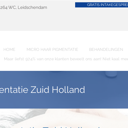
GRATIS INTAKEGESPRE
 2264 WC, Leidschendam
HOME
MICRO HAAR PIGMENTATIE
BEHANDELINGEN
Maar liefst 97,4% van onze klanten beveelt ons aan! Niet kaal me
entatie Zuid Holland