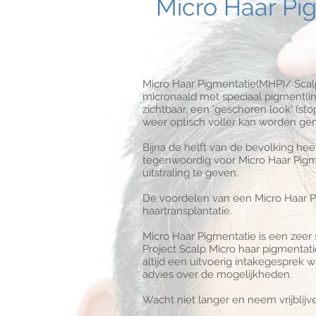
Micro Haar Pi
Micro Haar Pigmentatie(MHP)/ Scalp
micronaald met speciaal pigment(i
zichtbaar, een 'geschoren look' (s
weer optisch voller kan worden ge
Bijna de helft van de bevolking h
tegenwoordig voor Micro Haar Pigm
uitstraling te geven.
De voordelen van een Micro Haar Pig
haartransplantatie.
Micro Haar Pigmentatie is een zeer
Project Scalp Micro haar pigmentat
altijd een uitvoerig intakegesprek 
advies over de mogelijkheden.
Wacht niet langer en neem vrijblijv