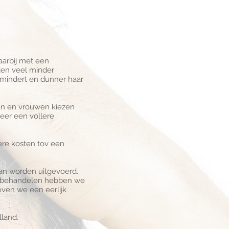
aarbij met een
den veel minder
rmindert en dunner haar
nen en vrouwen kiezen
eer een vollere
ere kosten tov een
kan worden uitgevoerd.
and behandelen hebben we
even we een eerlijk
lland.