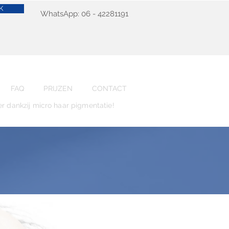
K
WhatsApp: 06 - 42281191
FAQ
PRIJZEN
CONTACT
er dankzij micro haar pigmentatie!