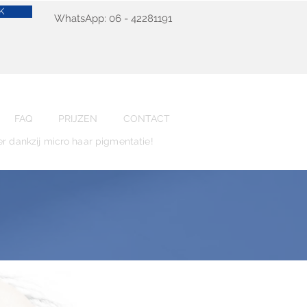
K
WhatsApp: 06 - 42281191
FAQ
PRIJZEN
CONTACT
er dankzij micro haar pigmentatie!