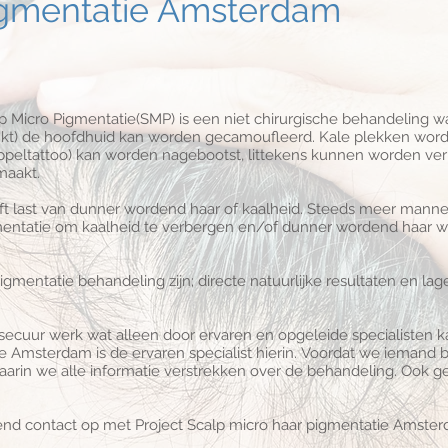
igmentatie Amsterdam
 Micro Pigmentatie(SMP) is een niet chirurgische behandeling w
nkt) de hoofdhuid kan worden gecamoufleerd. Kale plekken wor
toppeltattoo) kan worden nagebootst, littekens kunnen worden ve
maakt.
eeft last van dunner wordend haar of kaalheid. Steeds meer man
entatie om kaalheid te verbergen en/of dunner wordend haar w
mentatie behandeling zijn; directe natuurlijke resultaten en lag
 secuur werk wat alleen door ervaren en opgeleide specialisten 
ie Amsterdam is de ervaren specialist hierin. Voordat we ieman
waarin we alle informatie verstrekken over de behandeling. Ook g
vend contact op met Project Scalp micro haar pigmentatie Amste