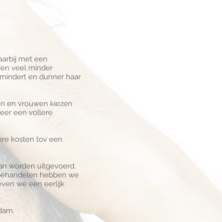
aarbij met een
den veel minder
rmindert en dunner haar
nen en vrouwen kiezen
eer een vollere
ere kosten tov een
kan worden uitgevoerd.
d behandelen hebben we
even we een eerlijk
rdam.