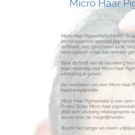
Micro Haar P
Micro Haar Pigmentatie(MHP)/ Scalp
micronaald met speciaal pigment(i
zichtbaar, een 'geschoren look' (s
weer optisch voller kan worden ge
Bijna de helft van de bevolking h
tegenwoordig voor Micro Haar Pigm
uitstraling te geven.
De voordelen van een Micro Haar Pig
haartransplantatie.
Micro Haar Pigmentatie is een zeer
Project Scalp Micro haar pigmentat
altijd een uitvoerig intakegesprek 
advies over de mogelijkheden.
Wacht niet langer en neem vrijblij