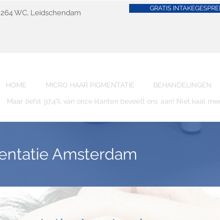
GRATIS INTAKEGESPRE
 2264 WC, Leidschendam
HOME
MICRO HAAR PIGMENTATIE
BEHANDELINGEN
Maar liefst 97,4% van onze klanten beveelt ons aan! Niet kaal me
mentatie Amsterdam